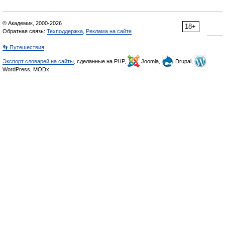
© Академик, 2000-2026
18+
Обратная связь:
Техподдержка
,
Реклама на сайте
👣 Путешествия
Экспорт словарей на сайты
, сделанные на PHP,
Joomla,
Drupal,
WordPress, MODx.