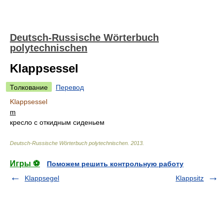
Deutsch-Russische Wörterbuch
polytechnischen
Klappsessel
Толкование
Перевод
Klappsessel
m
кресло с откидным сиденьем
Deutsch-Russische Wörterbuch polytechnischen
.
2013
.
Игры ⚽
Поможем решить контрольную работу
Klappsegel
Klappsitz