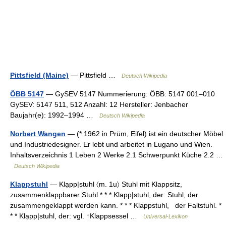
Pittsfield (Maine)
— Pittsfield …
Deutsch Wikipedia
ÖBB 5147
— GySEV 5147 Nummerierung: ÖBB: 5147 001–010
GySEV: 5147 511, 512 Anzahl: 12 Hersteller: Jenbacher
Baujahr(e): 1992–1994 …
Deutsch Wikipedia
Norbert Wangen
— (* 1962 in Prüm, Eifel) ist ein deutscher Möbel
und Industriedesigner. Er lebt und arbeitet in Lugano und Wien.
Inhaltsverzeichnis 1 Leben 2 Werke 2.1 Schwerpunkt Küche 2.2 …
Deutsch Wikipedia
Klappstuhl
— Klạpp|stuhl 〈m. 1u〉 Stuhl mit Klappsitz,
zusammenklappbarer Stuhl * * * Klạpp|stuhl, der: Stuhl, der
zusammengeklappt werden kann. * * * Klappstuhl, der Faltstuhl. *
* * Klạpp|stuhl, der: vgl. ↑Klappsessel …
Universal-Lexikon