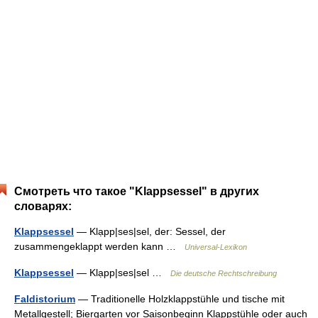
Смотреть что такое "Klappsessel" в других
словарях:
Klappsessel
— Klạpp|ses|sel, der: Sessel, der
zusammengeklappt werden kann …
Universal-Lexikon
Klappsessel
— Klạpp|ses|sel …
Die deutsche Rechtschreibung
Faldistorium
— Traditionelle Holzklappstühle und tische mit
Metallgestell; Biergarten vor Saisonbeginn Klappstühle oder auch